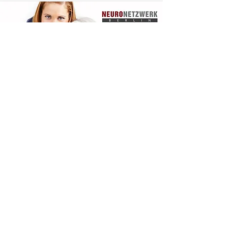
Wir kommen zum Patienten-
dort wo er lebt!
Im NeuroNetzwerk arbeiten
Physiotherapeuten, Ergotherapeuten
und Logopäden zusammen, die sich auf
die häusliche Behandlung neurologisch
erkrankter Menschen spezialisiert
haben. Die Rehabilitation einer
neurologischen Erkrankung braucht auf
Grund ihrer medizinischen und sozialen
Komplexität insbesondere die